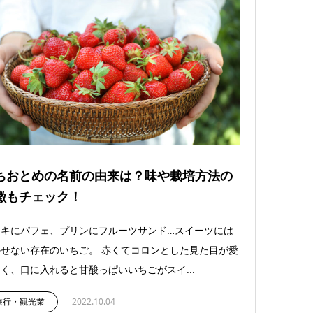
ちおとめの名前の由来は？味や栽培方法の
徴もチェック！
ーキにパフェ、プリンにフルーツサンド…スイーツには
せない存在のいちご。 赤くてコロンとした見た目が愛
く、口に入れると甘酸っぱいいちごがスイ...
旅行・観光業
2022.10.04