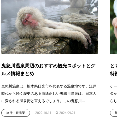
鬼怒川温泉周辺のおすすめ観光スポットとグ
と
ルメ情報まとめ
特
鬼怒川温泉は、栃木県日光市を代表する温泉地です。江戸
ケ
時代から続く歴史のある由緒正しい鬼怒川温泉は、日本人
欠か
に愛される温泉街と言えるでしょう。この鬼怒川...
らし
旅行・観光業
2022.10.11
2024.09.21